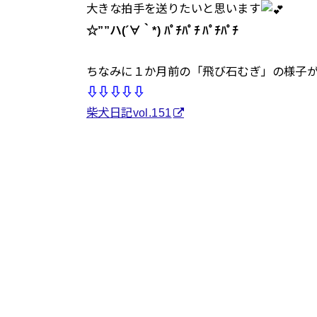
大きな拍手を送りたいと思います
☆””ハ(´∀｀*) ﾊﾟﾁﾊﾟﾁ ﾊﾟﾁﾊﾟﾁ
ちなみに１か月前の「飛び石むぎ」の様子
⇩⇩⇩⇩⇩
柴犬日記vol.151