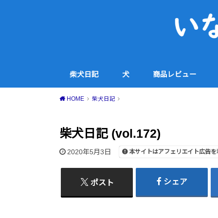
柴犬日記
犬
商品レビュー
犬用品
コスメ・スキンケア
家電
食品・スイーツ等
その他
HOME
柴犬日記
柴犬日記 (vol.172)
2020年5月3日
本サイトはアフェリエイト広告を
シェア
ポスト