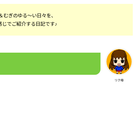
＆むぎのゆる～い日々を、
感じでご紹介する日記です♪
リク母