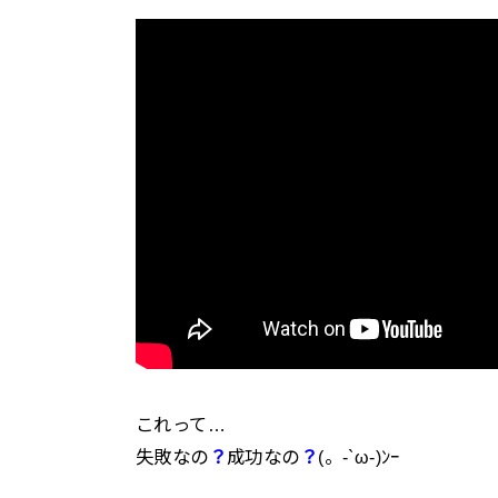
これって…
失敗なの
？
成功なの
？
(。-`ω-)ﾝｰ