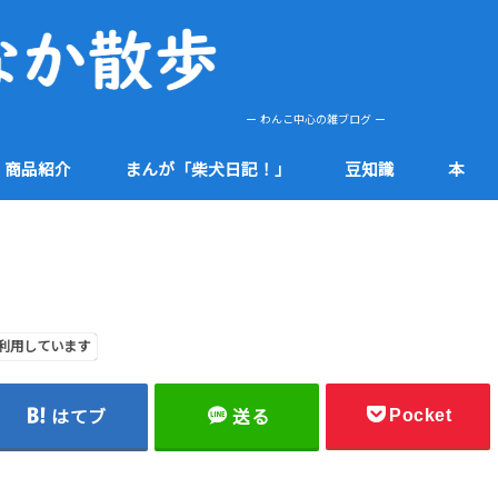
ー わんこ中心の雑ブログ ー
商品紹介
まんが「柴犬日記！」
豆知識
本
肌
etc
健康
食品
防災
社会
知多半島
その他
利用しています
Pocket
はてブ
送る