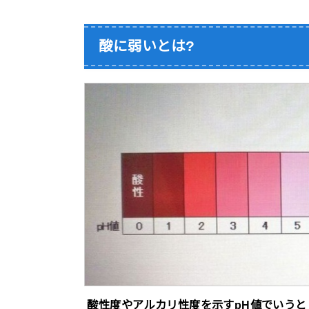
酸に弱いとは?
酸性度やアルカリ性度を示すpH値でいうと