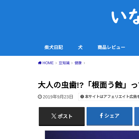
柴犬日記
犬
商品レビュー
犬用品
コスメ・スキンケア
家電
食品・スイーツ等
その他
HOME
豆知識
健康
大人の虫歯!?「根面う蝕」っ
2019年9月23日
本サイトはアフェリエイト広告
シェア
ポスト