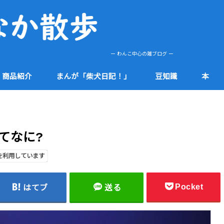
ー わんこ中心の雑ブログ ー
商品紹介
まんが「柴犬日記！」
豆知識
本
肌
etc
健康
食品
防災
社会
知多半島
その他
てなに?
を利用しています
Pocket
はてブ
送る