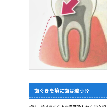
歯ぐきを境に歯は違う!?
歯は、歯ぐきから上を歯冠部(しかんぶ)と呼