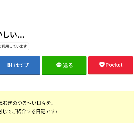
おかしい…
を利用しています
Pocket
はてブ
送る
&むぎのゆる～い日々を、
感じでご紹介する日記です♪