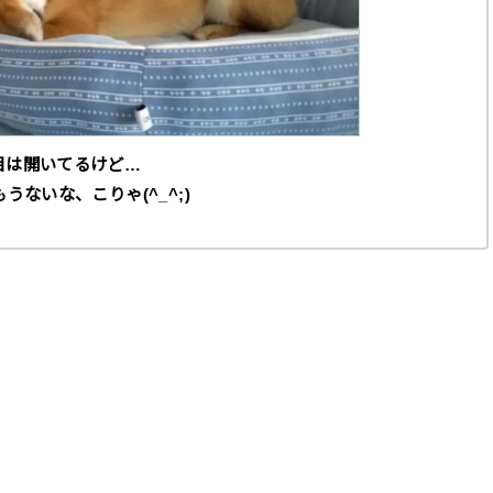
目は開いてるけど…
うないな、こりゃ(^_^;)