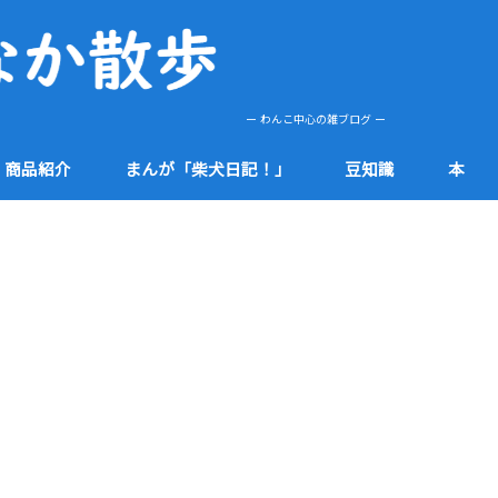
ー わんこ中心の雑ブログ ー
商品紹介
まんが「柴犬日記！」
豆知識
本
肌
etc
健康
食品
防災
社会
知多半島
その他