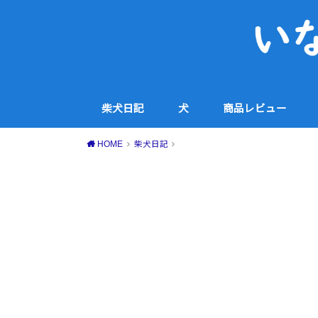
柴犬日記
犬
商品レビュー
犬用品
コスメ・スキンケア
家電
食品・スイーツ等
その他
HOME
柴犬日記