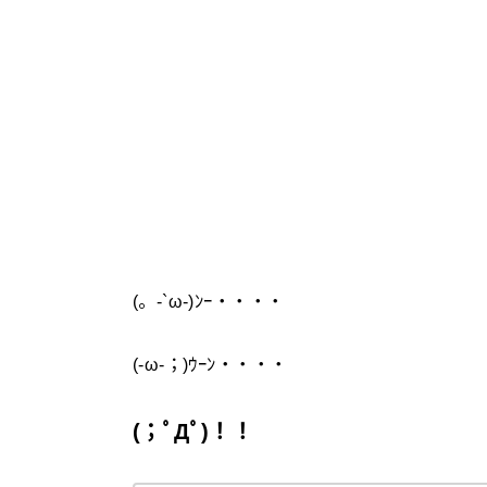
(。-`ω-)ﾝｰ・・・・
(-ω-；)ｳｰﾝ・・・・
(；ﾟДﾟ)！！