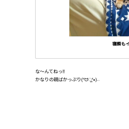
寝顔もイ
な～んてねっ‼
かなりの親ばかっぷり(ᕑᗢूᓫ∗)˒˒