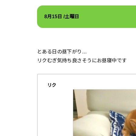
8
月15
日 /土
曜日
とある日の昼下がり…
リクむぎ気持ち良さそうにお昼寝中です
リク