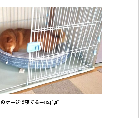
のケージで寝てるー‼Σ(ﾟДﾟ