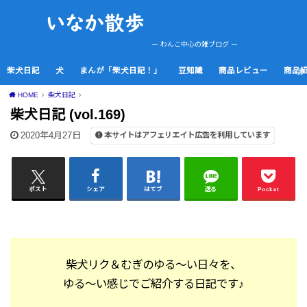
ー わんこ中心の雑ブログ ー
柴犬日記
犬
まんが「柴犬日記！」
豆知識
商品レビュー
商品
HOME
柴犬日記
柴犬日記 (vol.169)
2020年4月27日
本サイトはアフェリエイト広告を利用しています
ポスト
シェア
はてブ
送る
Pocket
柴犬リク
＆むぎ
のゆる～い日々を、
ゆる～い感じでご紹介する日記です♪