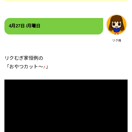
4
月27
日 /月
曜日
リク母
リクむぎ家恒例の
「おやつカット～
♪
」