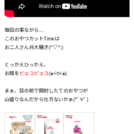
毎回の事ながら…
このおやつカットTimeは
お二人さん共大騒ぎ(^▽^;)
とっかえひっかえ、
お顔を
ピョコピョコ
(๑˃́ꇴ˂̀๑)
まぁ、目の前で開封したてのおやつが
山盛りなんだから仕方ないかぁ(*ﾟ∀ﾟ)