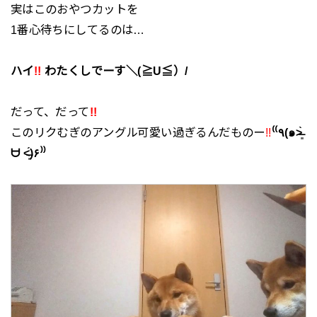
実はこのおやつカットを
1番心待ちにしてるのは…
ハイ
!!
わたくしでーす＼(≧U≦）/
だって、だって
!!
このリクむぎのアングル可愛い過ぎるんだものー
!!
⁽⁽٩(๑˃̶͈̀
ᗨ ˂̶͈́)۶⁾⁾