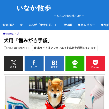
ー わんこ中心の雑ブログ ー
柴犬日記
犬
まんが「柴犬日記！」
豆知識
商品レビュー
商品
HOME
犬
犬用「歯みがき手袋」
2020年1月21日
本サイトはアフェリエイト広告を利用しています
ポスト
シェア
はてブ
送る
Pocket