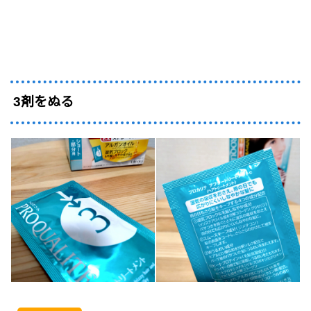
3剤をぬる