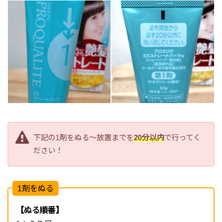
下記の1剤をぬる～放置までを
20分以内
で行ってく
ださい！
1剤をぬる
【ぬる順番】