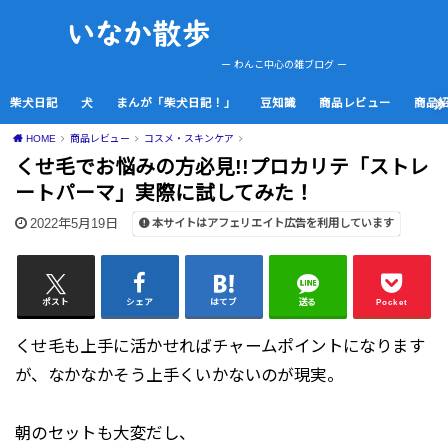
ー わんこ中心の雑ブログ ー
柴犬日記
犬
まんが「柴犬日記！」
豆知識
商品レビュー
商品
HOME
商品レビュー
コスメ・スキンケア
くせ毛でお悩みの方必見!!プロカリテ「ストレ
ートパーマ」実際に試してみた！
2022年5月19日
本サイトはアフェリエイト広告を利用しています
ポスト
シェア
はてブ
送る
Pocket
くせ毛も上手に活かせればチャームポイントになります
が、なかなかそう上手くいかないのが現実。
朝のセットも大変だし、