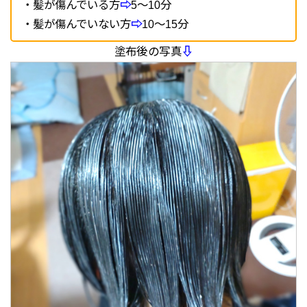
・髪が傷んでいる方
⇨
5～10分
・髪が傷んでいない方
⇨
10～15分
塗布後の写真
⇩