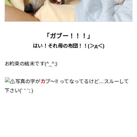
「ガブー！！！」
はい！それ母の布団！！(＞д＜)
お約束の結末です(^_^;)
写真の字が
カ
ブ～!! ってなってるけど…スルーして
下さい(ˉ ˘ ˉ; )