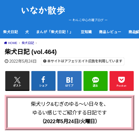
ー わんこ中心の雑ブログ ー
柴犬日記
犬
まんが「柴犬日記！」
豆知識
商品レビュー
商品
HOME
柴犬日記
柴犬日記 (vol.464)
2022年5月24日
本サイトはアフェリエイト広告を利用しています
ポスト
シェア
はてブ
送る
Pocket
柴犬リク&むぎのゆる～い日々を、
ゆるい感じでご紹介する日記です
（2022年5
月24
日/火
曜日）