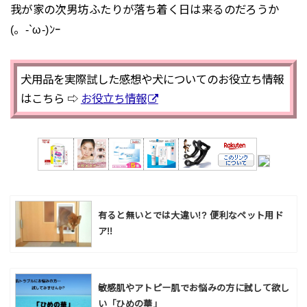
我が家の次男坊ふたりが落ち着く日は来るのだろうか
(。-`ω-)ﾝｰ
犬用品を実際試した感想や犬についてのお役立ち情報
はこちら ⇨
お役立ち情報
有ると無いとでは大違い!? 便利なペット用ド
ア!!
敏感肌やアトピー肌でお悩みの方に試して欲し
い「ひめの華」