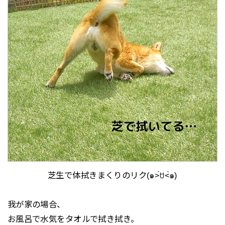
芝生で体拭きまくりのリク(๑˃́ꇴ˂̀๑)
我が家の場合、
お風呂で水気をタオルで拭き拭き。