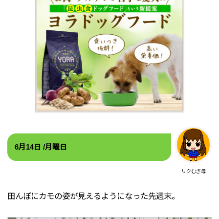
6
月14
日 /月
曜日
リクむぎ母
田んぼにカモの姿が見えるようになった先週末。