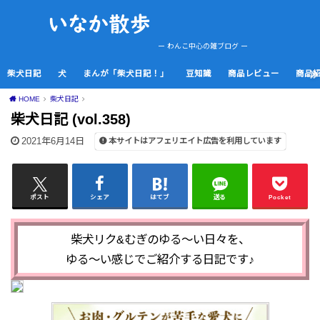
ー わんこ中心の雑ブログ ー
柴犬日記
犬
まんが「柴犬日記！」
豆知識
商品レビュー
商品
HOME
柴犬日記
柴犬日記 (vol.358)
2021年6月14日
本サイトはアフェリエイト広告を利用しています
ポスト
シェア
はてブ
送る
Pocket
柴犬リク&むぎのゆる～い日々を、
ゆる～い感じでご紹介する日記です♪