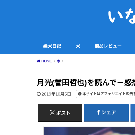
柴犬日記
犬
商品レビュー
犬用品
コスメ・スキンケア
家電
食品・スイーツ等
その他
HOME
本
月光(誉田哲也)を読んで－感
2019年10月5日
本サイトはアフェリエイト広告
シェア
ポスト