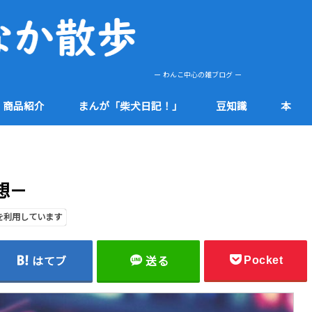
ー わんこ中心の雑ブログ ー
商品紹介
まんが「柴犬日記！」
豆知識
本
肌
etc
健康
食品
防災
社会
知多半島
その他
想－
を利用しています
Pocket
はてブ
送る