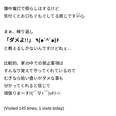
懐中電灯で照らしはするけど
気付くとお口もぐもぐしてる感じです
まぁ、繰り返し
「ダメよ!!」 ٩(๑`^´๑)۶
と教えるしかないんですけどねぇ…
比較的、家の中での禁止事項は
すんなり覚えて守ってくれているので
むぎなら拾い食いがダメな事も
分かってくれると信じて
頑張りま～す!!(￣∇+￣)vｷﾗｰﾝ
(Visited 145 times, 1 visits today)