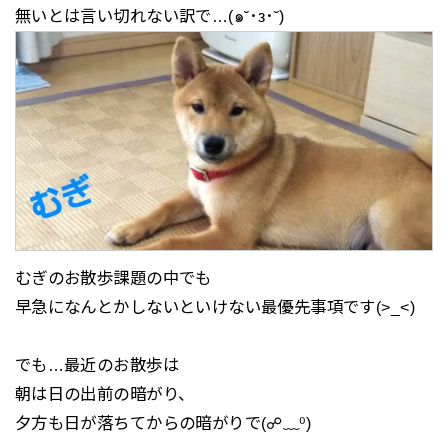
無いとは言い切れない訳で…(๑˘･з･˘)
むぎのお散歩課題の中でも
早急になんとかしないといけない最優先事項です(>_<)
でも…最近のお散歩は
朝は日の出前の暗がり、
夕方も日が落ちてからの暗がりで(☍﹏⁰)