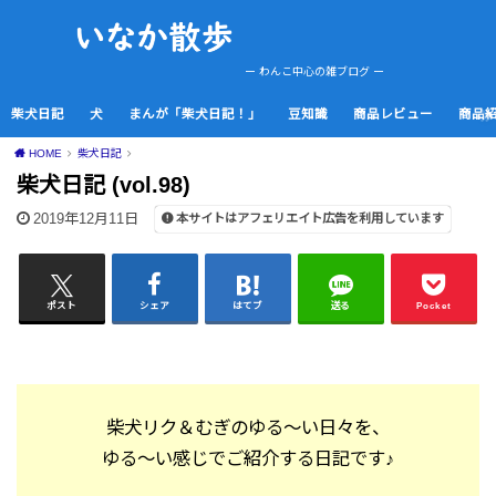
ー わんこ中心の雑ブログ ー
柴犬日記
犬
まんが「柴犬日記！」
豆知識
商品レビュー
商品
HOME
柴犬日記
柴犬日記 (vol.98)
2019年12月11日
本サイトはアフェリエイト広告を利用しています
ポスト
シェア
はてブ
送る
Pocket
柴犬リク＆むぎのゆる～い日々を、
ゆる～い感じでご紹介する日記です♪