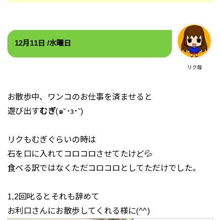
12月11
日 /水
曜日
リク母
お散歩中、ワンコのお仕事を済ませると
遊び出す
むぎ
(๑˘･з･˘)
リクもむぎぐらいの時は
石を口に入れてコロコロさせてたけど💦
食べる訳ではなくただコロコロとしてただけでした。
1,2回叱るとそれも辞めて
お利口さんにお散歩してくれる様に(^^)