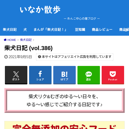
ー わんこ中心の雑ブログ ー
柴犬日記
犬
まんが「柴犬日記！」
豆知識
商品レビュー
商品
HOME
柴犬日記
柴犬日記 (vol.386)
2021年9月5日
本サイトはアフェリエイト広告を利用しています
ポスト
シェア
はてブ
送る
Pocket
柴犬リク&むぎのゆる～い日々を、
ゆる～い感じでご紹介する日記です♪