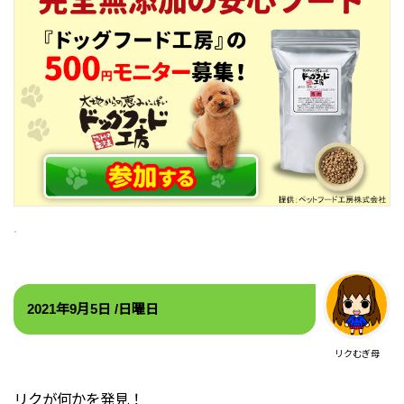
2021年9
月5
日 /日
曜日
リクむぎ母
リクが何かを発見！