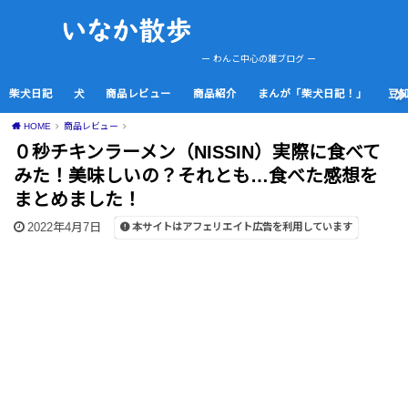
ー わんこ中心の雑ブログ ー
柴犬日記
犬
商品レビュー
商品紹介
まんが「柴犬日記！」
豆
HOME
商品レビュー
０秒チキンラーメン（NISSIN）実際に食べて
みた！美味しいの？それとも…食べた感想を
まとめました！
2022年4月7日
本サイトはアフェリエイト広告を利用しています