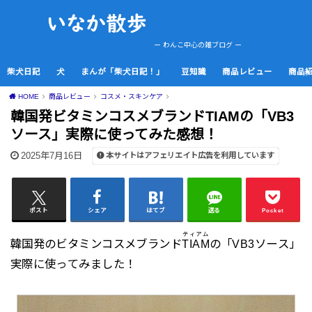
ー わんこ中心の雑ブログ ー
柴犬日記
犬
まんが「柴犬日記！」
豆知識
商品レビュー
商品
HOME
商品レビュー
コスメ・スキンケア
韓国発ビタミンコスメブランドTIAMの「VB3
ソース」実際に使ってみた感想！
2025年7月16日
本サイトはアフェリエイト広告を利用しています
ポスト
シェア
はてブ
送る
Pocket
ティアム
韓国発のビタミンコスメブランド
TIAM
の「VB3ソース」
実際に使ってみました！