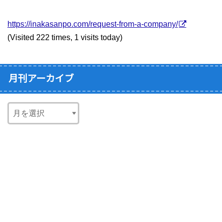
https://inakasanpo.com/request-from-a-company/
(Visited 222 times, 1 visits today)
月刊アーカイブ