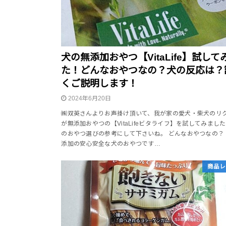
犬の無添加おやつ【VitaLife】試して
た！どんなおやつなの？犬の反応は？
くご説明します！
2024年6月20日
㈱双英さんよりお声掛け頂いて、我が家の愛犬・柴犬のリ
が無添加おやつの【VitaLifeビタライフ】を試してみまし
のおやつ選びの参考にして下さいね。 どんなおやつなの？
添加の安心安全な犬のおやつです…
商品レ