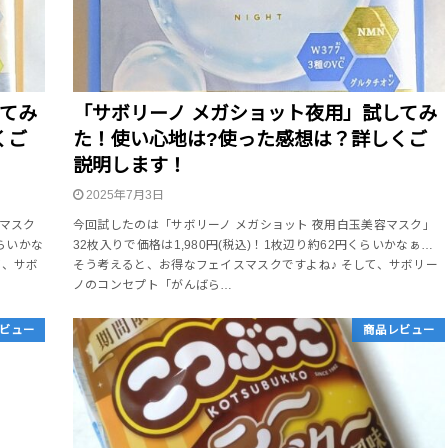
してみ
「サボリーノ メガショット夜用」試してみ
くご
た！使い心地は?使った感想は？詳しくご
説明します！
2025年7月3日
ルマスク
今回試したのは「サボリーノ メガショット 夜用白玉美容マスク」
くらいかな
32枚入りで価格は1,980円(税込)！1枚辺り約62円くらいかなぁ…
て、サボ
そう考えると、お得なフェイスマスクですよね♪ そして、サボリー
ノのコンセプト「がんばら…
ビュー
商品レビュー