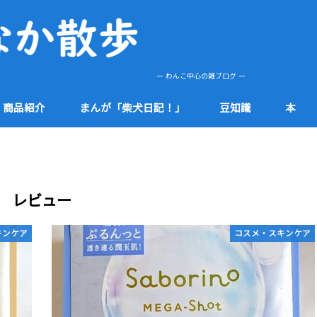
ー わんこ中心の雑ブログ ー
商品紹介
まんが「柴犬日記！」
豆知識
本
肌
etc
健康
食品
防災
社会
知多半島
その他
レビュー
キンケア
コスメ・スキンケア