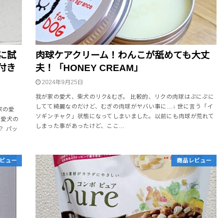
に試
肉球ケアクリーム！わんこが舐めても大丈
付き
夫！「HONEY CREAM」
2024年9月25日
我が家の愛犬、柴犬のリク&むぎ。 比較的、リクの肉球はぷにぷに
してて綺麗なのだけど、むぎの肉球がヤバい事に…↓ 世に言う「イ
家の愛
ソギンチャク」状態になってしまいました。以前にも肉球が荒れて
。愛犬の
しまった事があったけど、ここ…
？ パッ
ビュー
商品レビュー