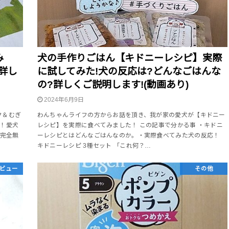
み
犬の手作りごはん【キドニーレシピ】実際
詳し
に試してみた!犬の反応は?どんなごはんな
の?詳しくご説明します!(動画あり)
2024年6月9日
ク＆むぎ
わんちゃんライフの方からお話を頂き、我が家の愛犬が【キドニー
た！愛犬
レシピ】を実際に食べてみました！ この記事で分かる事 ・キドニ
 完全無
ーレシピとはどんなごはんなのか。・実際食べてみた犬の反応！
キドニーレシピ 3種セット 「これ何？…
ビュー
その他