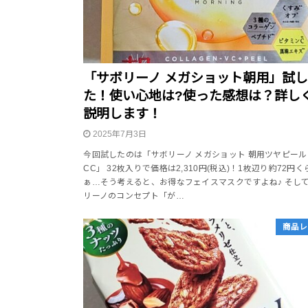
「サボリーノ メガショット朝用」試
た！使い心地は?使った感想は？詳し
説明します！
2025年7月3日
今回試したのは「サボリーノ メガショット 朝用ツヤピー
CC」 32枚入りで価格は2,310円(税込)！1枚辺り約72円
ぁ…そう考えると、お得なフェイスマスクですよね♪ そし
リーノのコンセプト「が…
商品レ