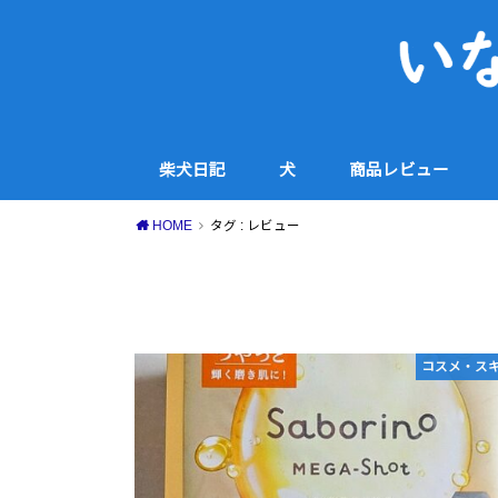
柴犬日記
犬
商品レビュー
犬用品
コスメ・スキンケア
家電
食品・スイーツ等
その他
HOME
タグ : レビュー
コスメ・ス