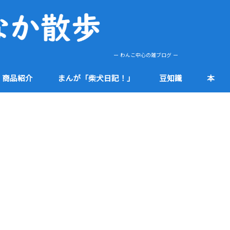
ー わんこ中心の雑ブログ ー
商品紹介
まんが「柴犬日記！」
豆知識
本
肌
etc
健康
食品
防災
社会
知多半島
その他