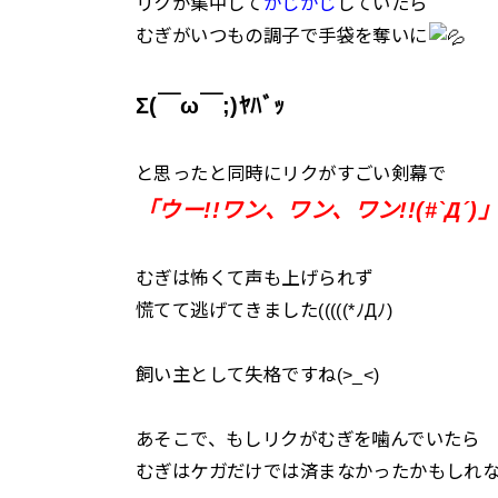
リクが集中して
かじかじ
していたら
むぎがいつもの調子で手袋を奪いに
Σ(￣ω￣;)ﾔﾊﾞｯ
と思ったと同時にリクがすごい剣幕で
「ウー!!ワン、ワン、ワン!!(#`Д´)
むぎは怖くて声も上げられず
慌てて逃げてきました(((((*ﾉДﾉ)
飼い主として失格ですね(>_<)
あそこで、もしリクがむぎを噛んでいたら
むぎはケガだけでは済まなかったかもしれ