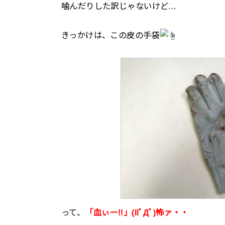
噛んだりした訳じゃないけど…
きっかけは、この皮の手袋
って、
「
血ぃー!!」(llﾟДﾟ)怖ァ・・