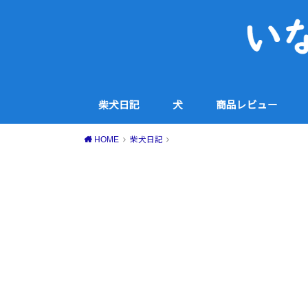
柴犬日記
犬
商品レビュー
犬用品
コスメ・スキンケア
家電
食品・スイーツ等
その他
HOME
柴犬日記