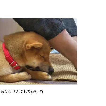
りませんでした(☍﹏⁰)