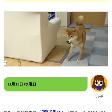
11
月13
日 /水
曜日
リク母