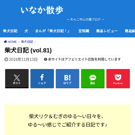
ー わんこ中心の雑ブログ ー
柴犬日記
犬
まんが「柴犬日記！」
豆知識
商品レビュー
商品
HOME
柴犬日記
柴犬日記 (vol.81)
2019年11月13日
本サイトはアフェリエイト広告を利用しています
ポスト
シェア
はてブ
送る
Pocket
柴犬リク＆むぎのゆる～い日々を、
ゆる～い感じでご紹介する日記です♪