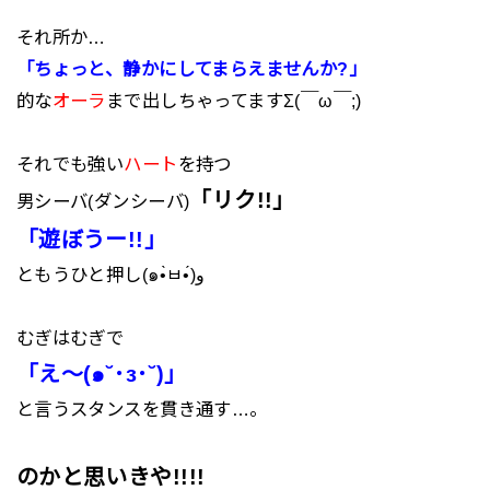
それ所か…
「ちょっと、静かにしてまらえませんか?」
的な
オーラ
まで出しちゃってますΣ(￣ω￣;)
それでも強い
ハート
を持つ
「リク!!」
男シーバ(ダンシーバ)
「遊ぼうー!!」
ともうひと押し(๑•̀ㅂ•́)و
むぎはむぎで
「え～(๑˘･з･˘)」
と言うスタンスを貫き通す…。
のかと思いきや!!!!