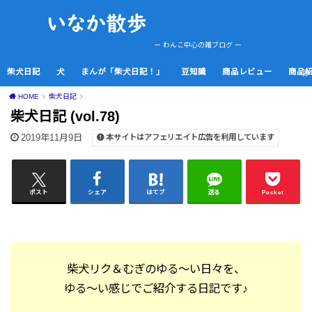
ー わんこ中心の雑ブログ ー
柴犬日記
犬
まんが「柴犬日記！」
豆知識
商品レビュー
商品
HOME
柴犬日記
柴犬日記 (vol.78)
2019年11月9日
本サイトはアフェリエイト広告を利用しています
ポスト
シェア
はてブ
送る
Pocket
柴犬リク＆むぎのゆる～い日々を、
ゆる～い感じでご紹介する日記です♪