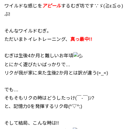
ワイルドな感じを
アピール
するむぎ坊です∵ゞ(≧ε≦ｏ)
ぶ!
そんなワイルドむぎ。
ただいまトイレトレーニング、
真っ最中!!
むぎは生後4か月と難しいお年頃
とにかく遊びたいばっかりで…
リクが我が家に来た生後2か月とは訳が違う(>_<)
でも…
そもそもリクの時はどうしたっけ(￣-￣)ﾝ?
と、記憶力0を発揮するリク母(^▽^;)
そして結局、こんな時は!!