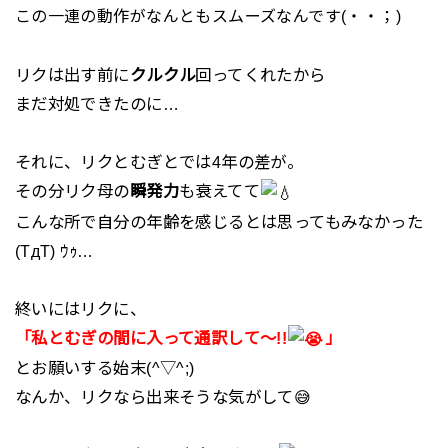
この一連の動作がなんともスムーズなんです(・・；)
リクは出す前に
クルクル
回ってくれたから
まだ対処できたのに…
それに、リクとむぎとでは4年の差が。
その分リク母の
瞬発力
も衰えてて
こんな所で自分の年齢を感じるとは思ってもみなかった
(TдT) ｳｩ…
終いにはリクに、
「私とむぎの間に入って通訳して～!!
」
とお願いする始末(^▽^;)
なんか、リクなら出来そうな気がして😅