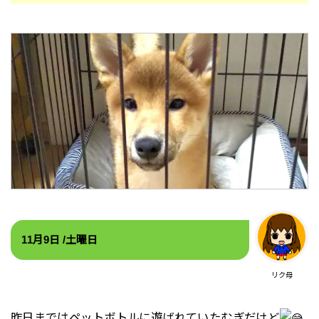
11月9
日 /土
曜日
リク母
昨日まではペットボトルに遊ばれていたむぎだけど