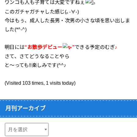
ワンコも人も子育ては大変ですねぇ
このガチャガチャした感じ(｡-∀-)
今はもぅ、成人した長男・次男の小さな頃を思い出しま
した(*^-^)
明日には
“お
散歩デビュー
”
できる予定のむぎ
♪
さて、さてどうなることやら
と～っても!!楽しみです(^^♪
(Visited 103 times, 1 visits today)
月刊アーカイブ