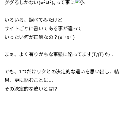
ググるしかない(๑•̀ㅂ•́)وって事に
いろいろ、調べてみたけど
サイトごとに書いてある事が違って
いったい何が正解なの？(๑˘･з･˘)
まぁ、よく有りがちな事態に陥ってます(TдT) ｳｩ…
でも、1つだけリクとの決定的な違いを思い出し、結
果、更に悩むことに…
その決定的な違いとは!?