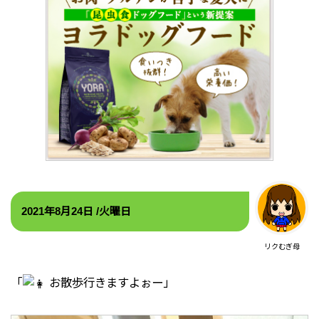
2021年8
月24
日 /火
曜日
リクむぎ母
「
お散歩行きますよぉー」