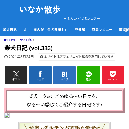
ー わんこ中心の雑ブログ ー
柴犬日記
犬
まんが「柴犬日記！」
豆知識
商品レビュー
商品
HOME
柴犬日記
柴犬日記 (vol.383)
2021年8月24日
本サイトはアフェリエイト広告を利用しています
ポスト
シェア
はてブ
送る
Pocket
柴犬リク&むぎのゆる～い日々を、
ゆる～い感じでご紹介する日記です♪