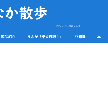
ー わんこ中心の雑ブログ ー
商品紹介
まんが「柴犬日記！」
豆知識
本
肌
etc
健康
食品
防災
社会
知多半島
その他