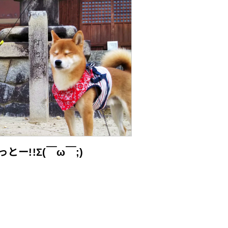
とー!!Σ(￣ω￣;)