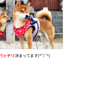
バッチリ
決まってます(*′▽`*)