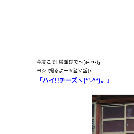
今度こそ!!横並びで～(๑•̀ㅂ•́)و
ヨシ!!撮るよー!!(≧∀≦)♪
「ハイ!!チーズヽ(*’-^*)。」