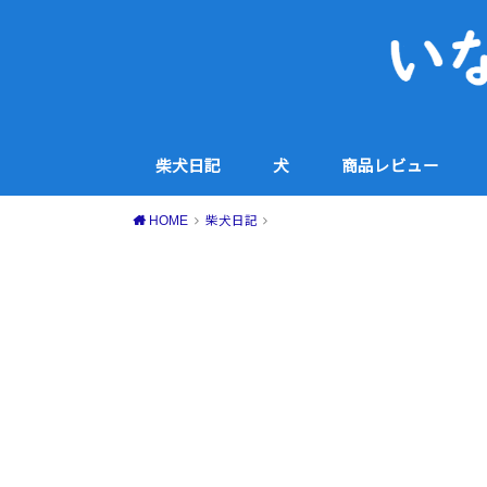
柴犬日記
犬
商品レビュー
犬用品
コスメ・スキンケア
家電
食品・スイーツ等
その他
HOME
柴犬日記