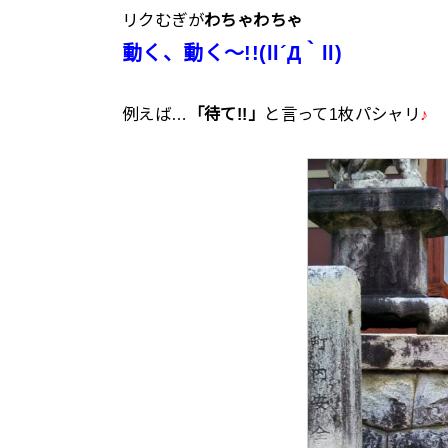
リクむぎが
わちゃわちゃ
動く、動く～!!(ll´Д｀ll)
例えば…
「待て!!」
と言って1枚パシャリ
♪