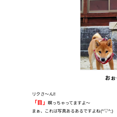
おぉっ
リクさ～ん!!
「
目
」
瞑っちゃってますよ～
まぁ、これは写真あるあるですよね(^▽^;)