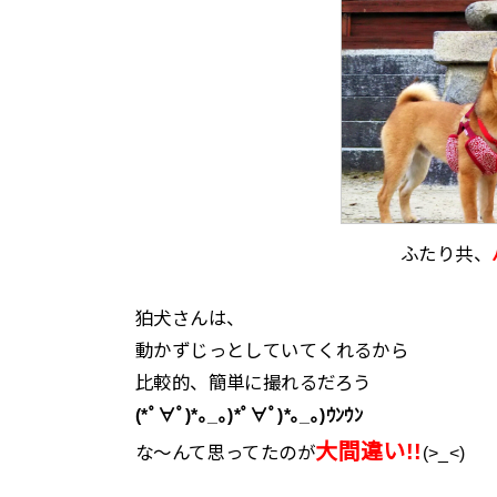
ふたり共、
狛犬さんは、
動かずじっとしていてくれるから
比較的、簡単に撮れるだろう
(*ﾟ∀ﾟ)*｡_｡)*ﾟ∀ﾟ)*｡_｡)ｳﾝｳﾝ
大間違い!!
な～んて思ってたのが
(>_<)