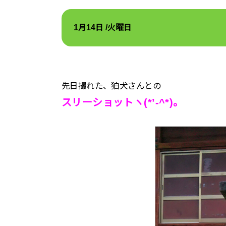
1月14
日 /火
曜日
先日撮れた、狛犬さんとの
スリーショット
ヽ(*’-^*)。