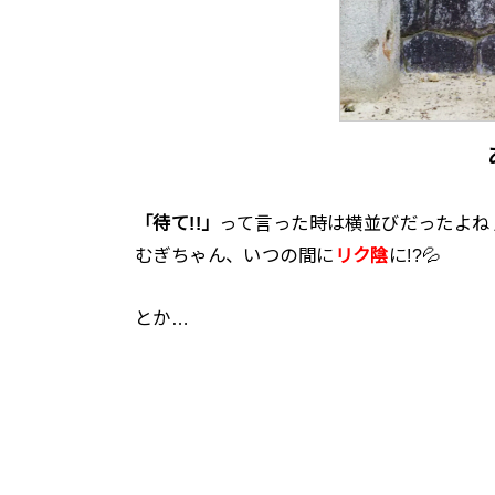
「待て!!」
って言った時は横並びだったよねぇ…(ˉ 
むぎちゃん、いつの間に
リク陰
に!?💦
とか…