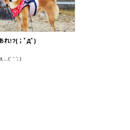
あれ!?(；ﾟДﾟ)
˘ ˉ; )